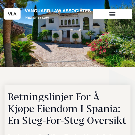
Hopp
rett
til
innholdet
Retningslinjer For Å
Kjøpe Eiendom I Spania:
En Steg-For-Steg Oversikt