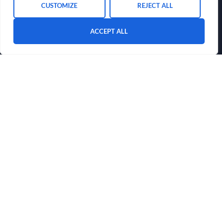
CUSTOMIZE
REJECT ALL
ACCEPT ALL
Быстрые ссылки
ГЛАВНАЯ
О НАС
БЛОГ
СВЯЗАТЬСЯ С НАМИ
Контакты
+34 952009001
contact@vanguardlaw.es
Monday – Friday: 9 am – 5 pm