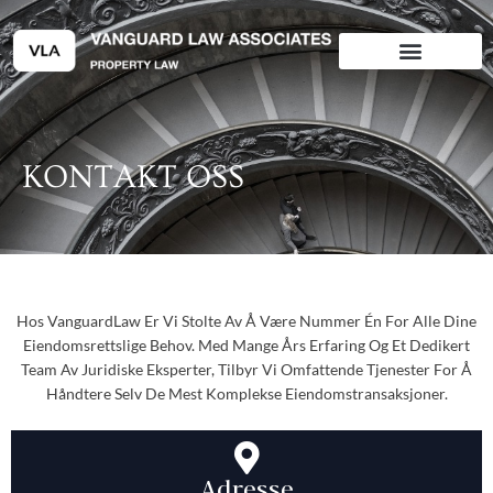
Hopp
rett
til
innholdet
KONTAKT OSS
Hos VanguardLaw Er Vi Stolte Av Å Være Nummer Én For Alle Dine
Eiendomsrettslige Behov. Med Mange Års Erfaring Og Et Dedikert
Team Av Juridiske Eksperter, Tilbyr Vi Omfattende Tjenester For Å
Håndtere Selv De Mest Komplekse Eiendomstransaksjoner.
Adresse