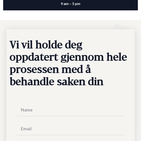
9 am – 5 pm
Vi vil holde deg
oppdatert gjennom hele
prosessen med å
behandle saken din
N
a
m
e
E
m
a