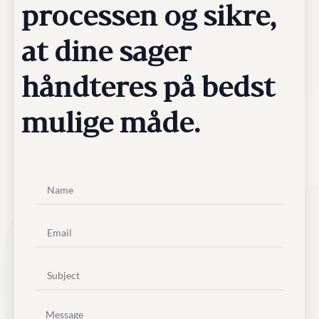
processen og sikre,
at dine sager
håndteres på bedst
mulige måde.
N
a
m
e
E
m
a
i
S
l
u
b
j
M