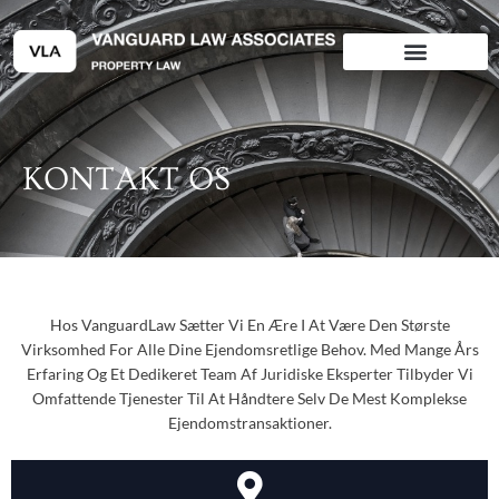
Gå
til
indholdet
KONTAKT OS
Hos VanguardLaw Sætter Vi En Ære I At Være Den Største
Virksomhed For Alle Dine Ejendomsretlige Behov. Med Mange Års
Erfaring Og Et Dedikeret Team Af Juridiske Eksperter Tilbyder Vi
Omfattende Tjenester Til At Håndtere Selv De Mest Komplekse
Ejendomstransaktioner.