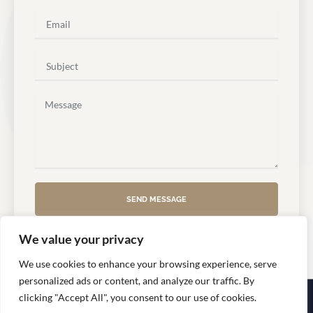
m
e
E
m
a
i
S
l
u
b
j
M
e
e
c
s
t
s
a
g
e
SEND MESSAGE
We value your privacy
We use cookies to enhance your browsing experience, serve
personalized ads or content, and analyze our traffic. By
clicking "Accept All", you consent to our use of cookies.