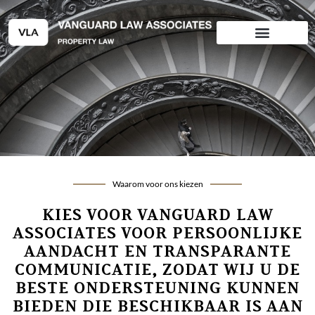
Ga
naar
de
inhoud
Waarom voor ons kiezen
KIES VOOR VANGUARD LAW
ASSOCIATES VOOR PERSOONLIJKE
AANDACHT EN TRANSPARANTE
COMMUNICATIE, ZODAT WIJ U DE
BESTE ONDERSTEUNING KUNNEN
BIEDEN DIE BESCHIKBAAR IS AAN