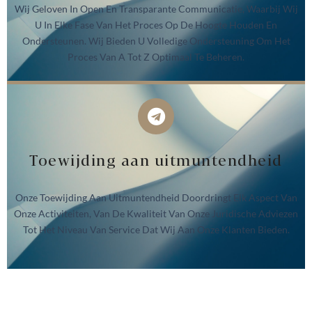
Wij Geloven In Open En Transparante Communicatie, Waarbij Wij
U In Elke Fase Van Het Proces Op De Hoogte Houden En
Ondersteunen. Wij Bieden U Volledige Ondersteuning Om Het
Proces Van A Tot Z Optimaal Te Beheren.
Toewijding aan uitmuntendheid
Onze Toewijding Aan Uitmuntendheid Doordringt Elk Aspect Van
Onze Activiteiten, Van De Kwaliteit Van Onze Juridische Adviezen
Tot Het Niveau Van Service Dat Wij Aan Onze Klanten Bieden.