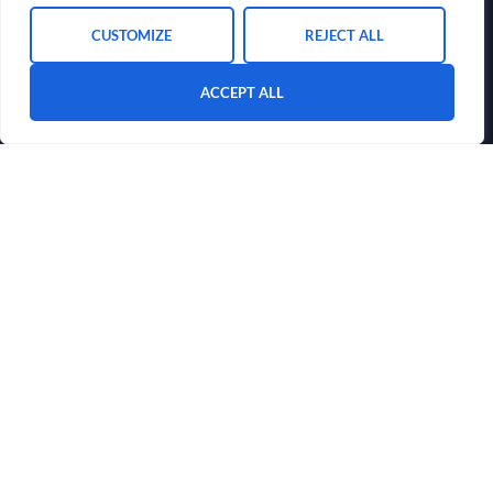
CUSTOMIZE
REJECT ALL
ACCEPT ALL
Snelle koppelingen
HJEM
OVER ONS
BLOG
CONTACTEER ONS
Neem Contact Met Ons Op