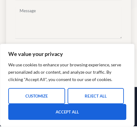
b
j
M
e
e
c
s
t
s
a
g
e
SEND MESSAGE
We value your privacy
We use cookies to enhance your browsing experience, serve
personalized ads or content, and analyze our traffic. By
clicking "Accept All", you consent to our use of cookies.
CUSTOMIZE
REJECT ALL
ACCEPT ALL