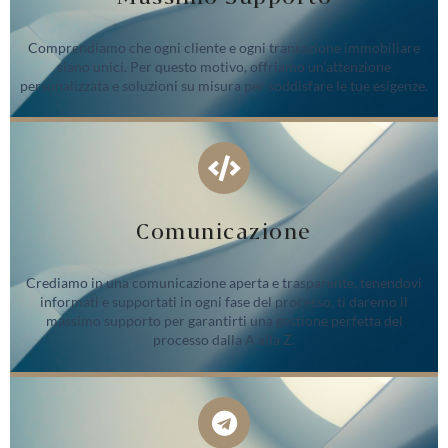
Comprendiamo che ogni cliente e ogni transazione immobiliare
siano unici. Per questo motivo, offriamo un’attenzione
personalizzata e soluzioni su misura per soddisfare le tue esigenze.
Comunicazione
Crediamo in una comunicazione aperta e trasparente, tenendovi
informati e supportati in ogni fase del processo, ti daremo il
massimo supporto per garantirti una gestione perfetta del
processo dalla A alla Z.