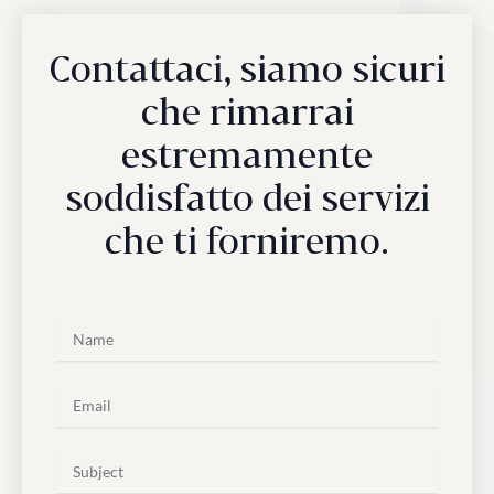
Contattaci, siamo sicuri
che rimarrai
estremamente
soddisfatto dei servizi
che ti forniremo.
N
a
m
e
E
m
a
i
S
l
u