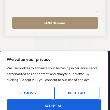
c
s
t
s
a
g
e
SEND MESSAGE
We value your privacy
We use cookies to enhance your browsing experience, serve
personalized ads or content, and analyze our traffic. By
clicking "Accept All", you consent to our use of cookies.
CUSTOMIZE
REJECT ALL
ACCEPT ALL