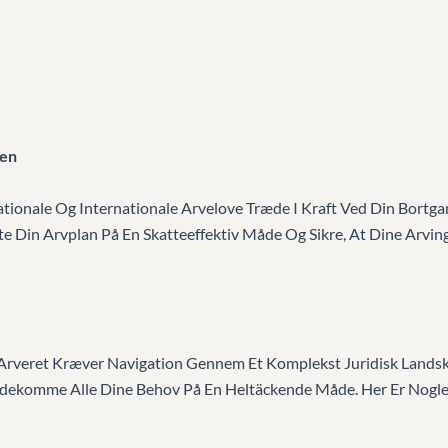
ien
tionale Og Internationale Arvelove Træde I Kraft Ved Din Bortga
tte Din Arvplan På En Skatteeffektiv Måde Og Sikre, At Dine Arv
rveret Kræver Navigation Gennem Et Komplekst Juridisk Landskab
dekomme Alle Dine Behov På En Heltäckende Måde. Her Er Nogle