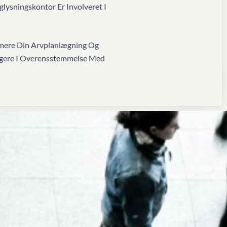
glysningskontor Er Involveret I
timere Din Arvplanlægning Og
dtagere I Overensstemmelse Med