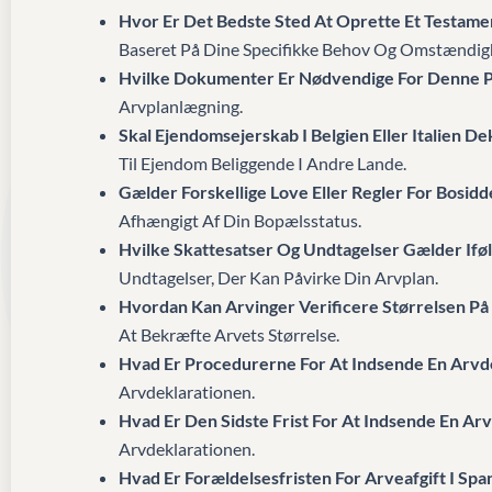
Hvor Er Det Bedste Sted At Oprette Et Testame
Baseret På Dine Specifikke Behov Og Omstændig
Hvilke Dokumenter Er Nødvendige For Denne 
Arvplanlægning.
Skal Ejendomsejerskab I Belgien Eller Italien De
Til Ejendom Beliggende I Andre Lande.
Gælder Forskellige Love Eller Regler For Bosi
Afhængigt Af Din Bopælsstatus.
Hvilke Skattesatser Og Undtagelser Gælder Ifø
Undtagelser, Der Kan Påvirke Din Arvplan.
Hvordan Kan Arvinger Verificere Størrelsen På 
At Bekræfte Arvets Størrelse.
Hvad Er Procedurerne For At Indsende En Arvde
Arvdeklarationen.
Hvad Er Den Sidste Frist For At Indsende En Arv
Arvdeklarationen.
Hvad Er Forældelsesfristen For Arveafgift I Spa