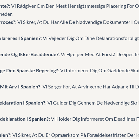
nte?
: Vi Rådgiver Om Den Mest Hensigtsmæssige Placering For Op
heder.
Proces?
: Vi Sikrer, At Du Har Alle De Nødvendige Dokumenter I O
klareres I Spanien?
: Vi Vejleder Dig Om Dine Deklarationsforpligt
ddende Og Ikke-Bosiddende?
: Vi Hjælper Med At Forstå De Specifi
lge Den Spanske Regering?
: Vi Informerer Dig Om Gældende Skat
Mit Arv I Spanien?
: Vi Sørger For, At Arvingerne Har Adgang Til
klaration I Spanien?
: Vi Guider Dig Gennem De Nødvendige Skri
deklaration I Spanien?
: Vi Holder Dig Informeret Om Deadlines F
nien?
: Vi Sikrer, At Du Er Opmærksom På Forældelsesfrister, Der K