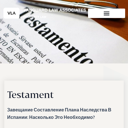
Перейти
к
содержимому
Testament
Завещание
Составление Плана Наследства В
Испании: Насколько Это Необходимо?