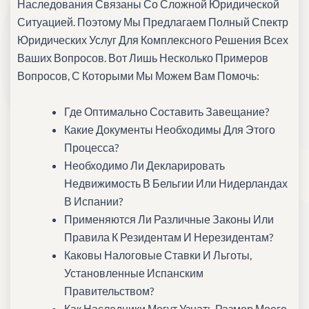
Наследования Связаны Со Сложной Юридической
Ситуацией. Поэтому Мы Предлагаем Полный Спектр
Юридических Услуг Для Комплексного Решения Всех
Ваших Вопросов. Вот Лишь Несколько Примеров
Вопросов, С Которыми Мы Можем Вам Помочь:
Где Оптимально Составить Завещание?
Какие Документы Необходимы Для Этого
Процесса?
Необходимо Ли Декларировать
Недвижимость В Бельгии Или Нидерландах
В Испании?
Применяются Ли Различные Законы Или
Правила К Резидентам И Нерезидентам?
Каковы Налоговые Ставки И Льготы,
Установленные Испанским
Правительством?
Как Наследники Могут Узнать Размер Моего