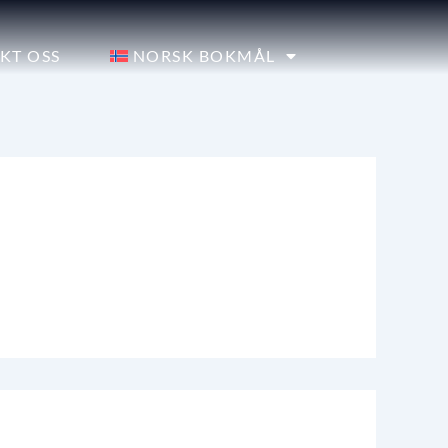
KT OSS
NORSK BOKMÅL