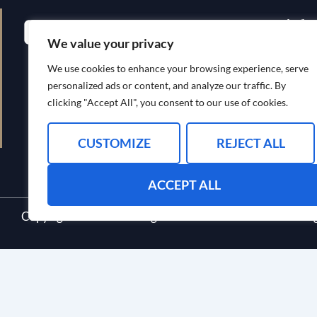
Hurtigko
We value your privacy
HJEM
We use cookies to enhance your browsing experience, serve
personalized ads or content, and analyze our traffic. By
OM OSS
clicking "Accept All", you consent to our use of cookies.
BLOGG
KONTAKT 
CUSTOMIZE
REJECT ALL
ACCEPT ALL
Copyright © © 2024 Vanguard Law Associates. Alle retti
English
(
Engelsk
)
Español
(
Spansk
)
Svenska
(
Sw