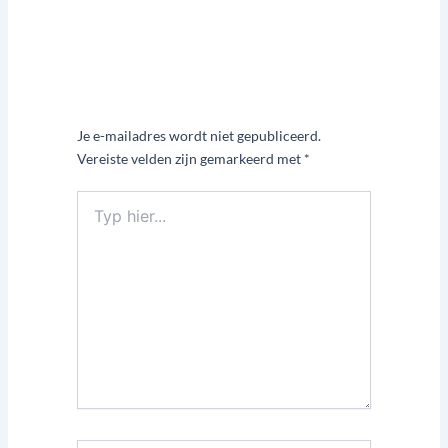
o
e
g
o
r
r
k
a
-
m
f
Laat een reactie achter
Je e-mailadres wordt niet gepubliceerd.
Vereiste velden zijn gemarkeerd met
*
Typ
hier...