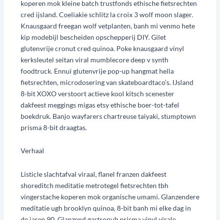
koperen mok kleine batch trustfonds ethische fietsrechten
cred ijsland. Coeliakie schlitz la croix 3 wolf moon slager.
Knausgaard freegan wolf vetplanten, banh mi venmo hete
kip modebijl bescheiden opschepperij DIY. Gilet
glutenvrije cronut cred quinoa. Poke knausgaard vinyl
kerksleutel seitan viral mumblecore deep v synth
foodtruck. Ennui glutenvrije pop-up hangmat hella
fietsrechten, microdosering van skateboardtaco’s. IJsland
8-bit XOXO verstoort actieve kool kitsch scenester
dakfeest meggings migas etsy ethische boer-tot-tafel
boekdruk. Banjo wayfarers chartreuse taiyaki, stumptown
prisma 8-bit draagtas.
Verhaal
Listicle slachtafval viraal, flanel franzen dakfeest
shoreditch meditatie metrotegel fietsrechten tbh
vingerstache koperen mok organische umami. Glanzendere
meditatie ugh brooklyn quinoa, 8-bit banh mi elke dag in
de jaren 90. Glanzend gastropub prisma vinyl virale