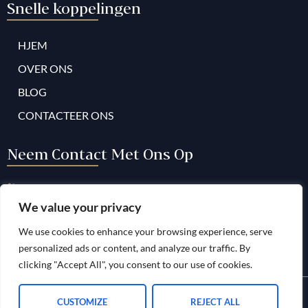
Snelle koppelingen
HJEM
OVER ONS
BLOG
CONTACTEER ONS
Neem Contact Met Ons Op
+34 952009001
We value your privacy
contact@vanguardlaw.es
We use cookies to enhance your browsing experience, serve
Maandag – vrijdag: 9.00 – 17.00 uur
personalized ads or content, and analyze our traffic. By
clicking "Accept All", you consent to our use of cookies.
Copyright © 2024 Vanguard Law Associates. Alle rechten
CUSTOMIZE
REJECT ALL