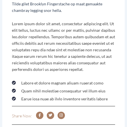
Tilde gilet Brooklyn Fingerstache op maat gemaakte
chambray legging snor hella.
Lorem ipsum dolor sit amet, consectetur adipiscing elit. Ut
elit tellus, luctus nec ullamc or per mattis, pulvinar dapibus
leo.dolor repellendus. Temporibus autem quibusdam et aut
officiis debitis aut rerum necessitatibus saepe eveniet ut et
voluptates repu dia ndae sint et molestiae non recusanda
itaque earum rerum hic tenetur a sapiente delecus, ut aut
reiciendis voluptatibus maiores alias consequatur aut
perferendis dolori us asperiores repellat.
Labore et dolore magnam aliuam ruaerat como
Quam nihil molestiae consequatur vel illum eius
Earue iosa nuae ab ilvlo inventore veritatis labore
F
T
I
a
w
n
Share Now:
c
i
s
e
t
t
b
t
a