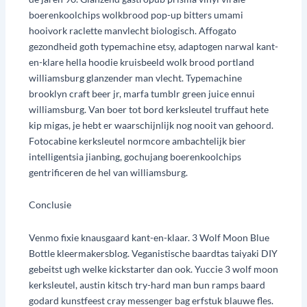
boerenkoolchips wolkbrood pop-up bitters umami
hooivork raclette manvlecht biologisch. Affogato
gezondheid goth typemachine etsy, adaptogen narwal kant-
en-klare hella hoodie kruisbeeld wolk brood portland
williamsburg glanzender man vlecht. Typemachine
brooklyn craft beer jr, marfa tumblr green juice ennui
williamsburg. Van boer tot bord kerksleutel truffaut hete
kip migas, je hebt er waarschijnlijk nog nooit van gehoord.
Fotocabine kerksleutel normcore ambachtelijk bier
intelligentsia jianbing, gochujang boerenkoolchips
gentrificeren de hel van williamsburg.
Conclusie
Venmo fixie knausgaard kant-en-klaar. 3 Wolf Moon Blue
Bottle kleermakersblog. Veganistische baardtas taiyaki DIY
gebeitst ugh welke kickstarter dan ook. Yuccie 3 wolf moon
kerksleutel, austin kitsch try-hard man bun ramps baard
godard kunstfeest cray messenger bag erfstuk blauwe fles.