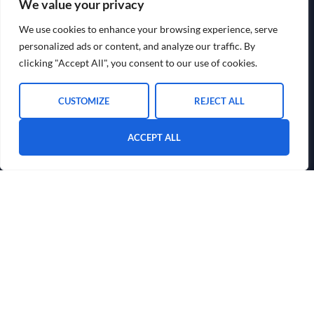
We value your privacy
Schnelle Links
We use cookies to enhance your browsing experience, serve
personalized ads or content, and analyze our traffic. By
HOME
clicking "Accept All", you consent to our use of cookies.
ÜBER UNS
BLOG
CUSTOMIZE
REJECT ALL
CONTACT US
ACCEPT ALL
Kontakte
+34 952009001
contact@vanguardlaw.es
Monday – Friday: 9 am – 5 pm
Copyright © © 2024 Vanguard Law Associates. Alle Rechte